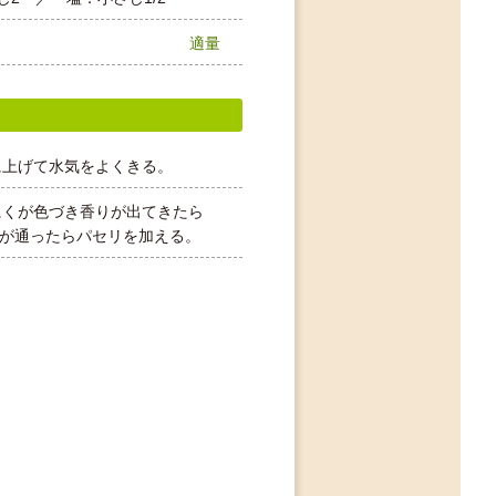
適量
に上げて水気をよくきる。
にくが色づき香りが出てきたら
火が通ったらパセリを加える。