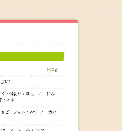
200ｇ
1/2
んにく・薄切り：30ｇ ／ にん
：2 本
チョビ・フィレ：2本 ／ 赤パ
さじ2 ／ 塩：小さじ1/2