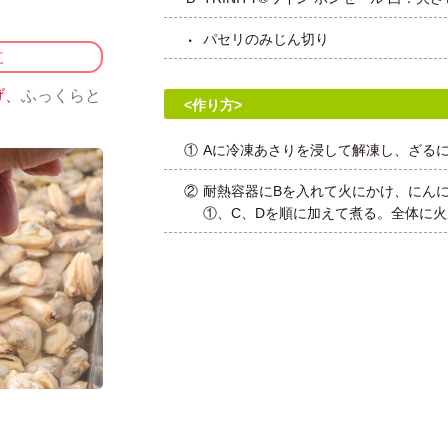
パセリのみじん切り
に
げ、
ふっくらと
<作り方>
①
Aに冷凍あさりを浸して解凍し、ざる
②
耐熱容器にBを入れて火にかけ、にん
①、C、Dを順に加えて煮る。全体に