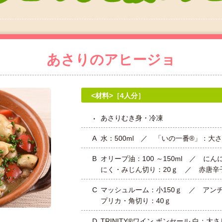
あさりのアヒージョ
<材料>［4人分］
あさりむき身・冷凍
A
水：500ml ／ 「いの一番®」：大さじ
B
オリーブ油：100 ～150ml ／ に
にく・みじん切り：20ｇ ／ 赤唐辛子
C
マッシュルーム：小150ｇ ／ アン
プリカ・角切り：40ｇ
D
TRINITY®ワイン ボンセール 白：大