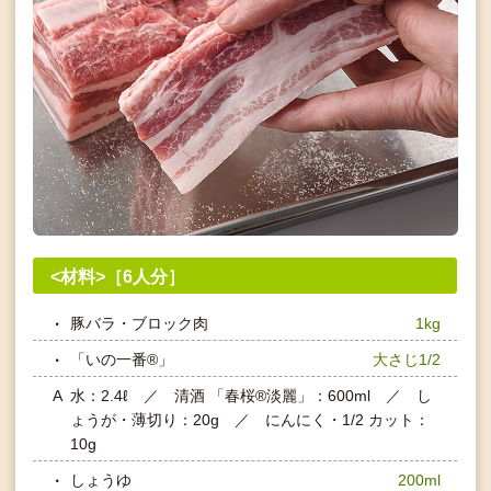
<材料>［6人分］
豚バラ・ブロック肉
1kg
「いの一番®」
大さじ1/2
A
水：2.4ℓ ／ 清酒 「春桜®淡麗」：600ml ／ し
ょうが・薄切り：20g ／ にんにく・1/2 カット：
10g
しょうゆ
200ml