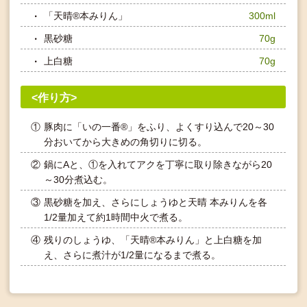
「天晴®本みりん」
300ml
黒砂糖
70g
上白糖
70g
<作り方>
①
豚肉に「いの一番®」をふり、よくすり込んで20～30
分おいてから大きめの角切りに切る。
②
鍋にAと、①を入れてアクを丁寧に取り除きながら20
～30分煮込む。
③
黒砂糖を加え、さらにしょうゆと天晴 本みりんを各
1/2量加えて約1時間中火で煮る。
④
残りのしょうゆ、「天晴®本みりん」と上白糖を加
え、さらに煮汁が1/2量になるまで煮る。