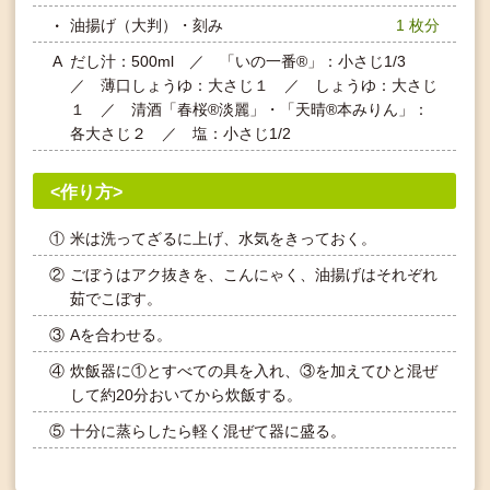
油揚げ（大判）・刻み
1 枚分
A
だし汁：500ml ／ 「いの一番®」：小さじ1/3
／ 薄口しょうゆ：大さじ１ ／ しょうゆ：大さじ
１ ／ 清酒「春桜®淡麗」・「天晴®本みりん」：
各大さじ２ ／ 塩：小さじ1/2
<作り方>
①
米は洗ってざるに上げ、水気をきっておく。
②
ごぼうはアク抜きを、こんにゃく、油揚げはそれぞれ
茹でこぼす。
③
Aを合わせる。
④
炊飯器に①とすべての具を入れ、③を加えてひと混ぜ
して約20分おいてから炊飯する。
⑤
十分に蒸らしたら軽く混ぜて器に盛る。