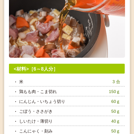
<材料>［6～8人分］
米
3 合
鶏もも肉・こま切れ
150ｇ
にんじん・いちょう切り
60ｇ
ごぼう・ささがき
50ｇ
しいたけ・薄切り
40ｇ
こんにゃく・刻み
50ｇ