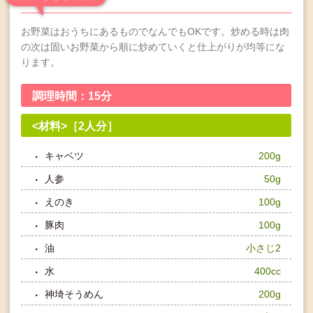
お野菜はおうちにあるものでなんでもOKです。炒める時は肉
の次は固いお野菜から順に炒めていくと仕上がりが均等にな
ります。
調理時間：15分
<材料>［2人分］
キャベツ
200g
人参
50g
えのき
100g
豚肉
100g
油
小さじ2
水
400cc
神埼そうめん
200g