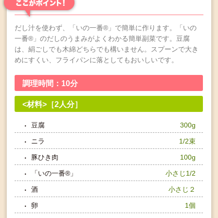
だし汁を使わず、「いの一番®」で簡単に作ります。「いの
一番®」のだしのうまみがよくわかる簡単副菜です。豆腐
は、絹ごしでも木綿どちらでも構いません。スプーンで大き
めにすくい、フライパンに落としてもおいしいです。
調理時間：10分
<材料>［2人分］
豆腐
300g
ニラ
1/2束
豚ひき肉
100g
「いの一番®」
小さじ1/2
酒
小さじ２
卵
1個