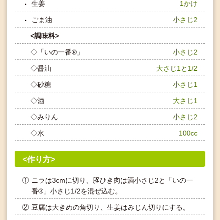
生姜
1かけ
ごま油
小さじ2
<調味料>
◇「いの一番®」
小さじ2
◇醤油
大さじ1と1/2
◇砂糖
小さじ1
◇酒
大さじ1
◇みりん
小さじ2
◇水
100cc
<作り方>
①
ニラは3cmに切り、豚ひき肉は酒小さじ2と「いの一
番®」小さじ1/2を混ぜ込む。
②
豆腐は大きめの角切り、生姜はみじん切りにする。