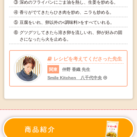
③
深めのフライパンにごま油を熱し、生姜を炒める。
④
香りがでてきたらひき肉を炒め、ニラも炒める。
⑤
豆腐をいれ、卵以外の<調味料>をすべていれる。
⑥
グツグツしてきたら溶き卵を流しいれ、卵が好みの固
さになったら火を止める。
レシピを考えてくださった先生
関東
仲野 香織 先生
Smile Kitchen 八千代中央