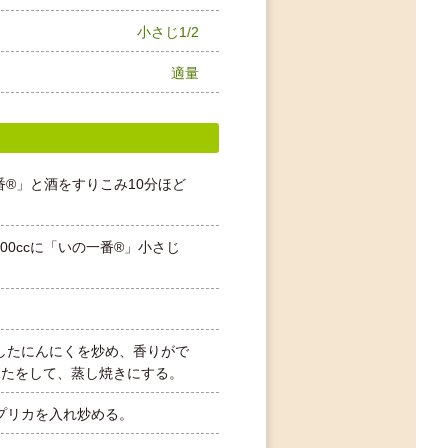
小さじ1/2
適量
番®」と酒をすりこみ10分ほど
00ccに「いの一番®」小さじ
したにんにくを炒め、香りがで
ふたをして、蒸し焼きにする。
プリカを入れ炒める。