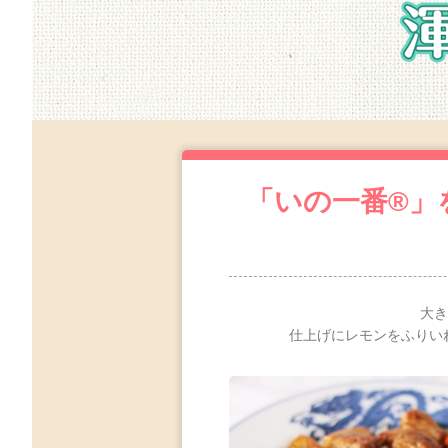
「いの一番®」
大き
仕上げにレモンをふりい