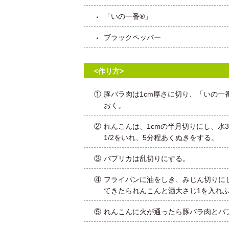
「いの一番®」
ブラックペッパー
<作り方>
①
豚バラ肉は1cm厚さに切り、「いの一
おく。
②
れんこんは、1cmの半月切りにし、水3
1/2をいれ、5分程あくぬきをする。
③
パプリカは乱切りにする。
④
フライパンに油をしき、みじん切りに
てきたられんこんと酒大さじ1を入れ
⑤
れんこんに火が通ったら豚バラ肉とパ