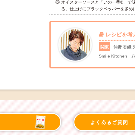
⑥
オイスターソースと「いの一番®」で
る。仕上げにブラックペッパーを多め
レシピを考
関東
仲野 香織 
Smile Kitche