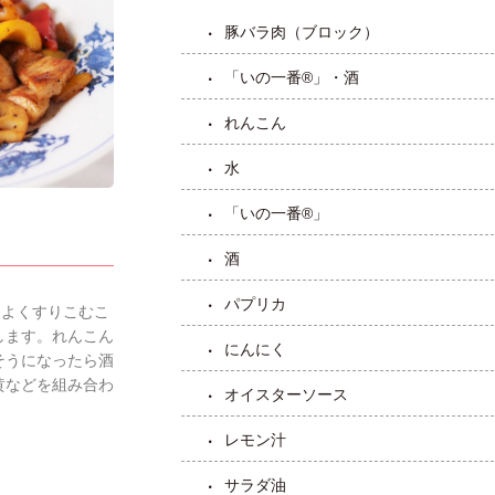
豚バラ肉（ブロック）
「いの一番®」・酒
れんこん
水
「いの一番®」
酒
パプリカ
をよくすりこむこ
します。れんこん
にんにく
そうになったら酒
黄などを組み合わ
オイスターソース
レモン汁
サラダ油